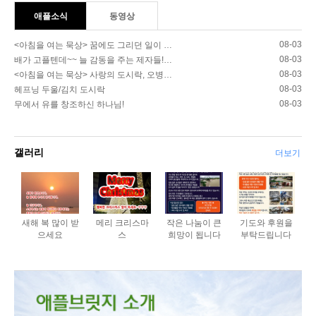
애플소식
동영상
08-03
<아침을 여는 묵상> 꿈에도 그리던 일이 …
08-03
배가 고플텐데~~ 늘 감동을 주는 제자들!…
08-03
<아침을 여는 묵상> 사랑의 도시락, 오병…
08-03
헤프닝 두울/김치 도시락
08-03
무에서 유를 창조하신 하나님!
갤러리
더보기
새해 복 많이 받
메리 크리스마
작은 나눔이 큰
기도와 후원을
으세요
스
희망이 됩니다
부탁드립니다