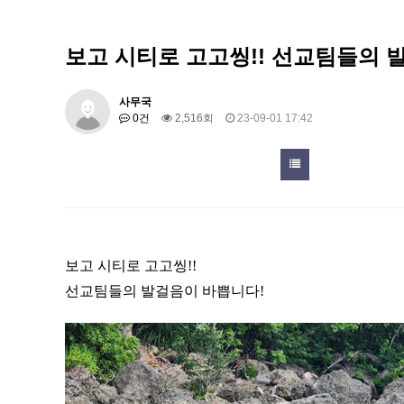
보고 시티로 고고씽!! 선교팀들의 
사무국
0건
2,516회
23-09-01 17:42
보고 시티로 고고씽!!
선교팀들의 발걸음이 바쁩니다!