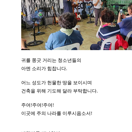
귀를 쫑긋 거리는 청소년들의
아멘 소리가 힘찹니다.
어느 성도가 헌물한 땅을 보이시며
건축을 위해 기도해 달라 부탁합니다.
주여!주여!주여!
이곳에 주의 나라를 이루시옵소서!