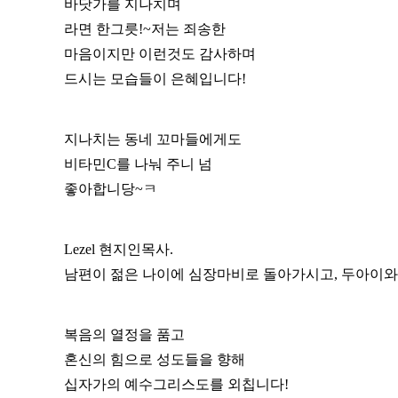
바닷가를 지나치며
라면 한그릇!~저는 죄송한
마음이지만 이런것도 감사하며
드시는 모습들이 은혜입니다!
지나치는 동네 꼬마들에게도
비타민C를 나눠 주니 넘
좋아합니당~ㅋ
Lezel 현지인목사.
남편이 젊은 나이에 심장마비로 돌아가시고, 두아이와 
복음의 열정을 품고
혼신의 힘으로 성도들을 향해
십자가의 예수그리스도를 외칩니다!