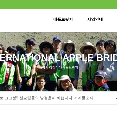
애플브릿지
사업안내
TERNATIONAL APPLE BRI
사랑의 징검다리 애플브릿지
로 고고씽!! 선교팀들의 발걸음이 바쁩니다! > 애플소식